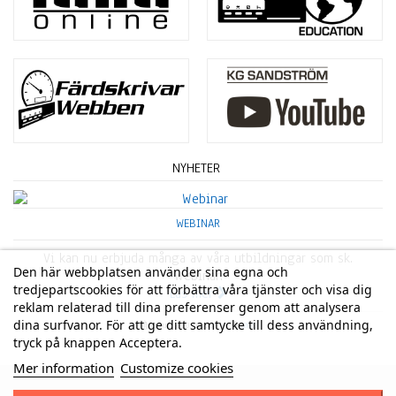
NYHETER
WEBINAR
Vi kan nu erbjuda många av våra utbildningar som sk.
Den här webbplatsen använder sina egna och
Webinar.
tredjepartscookies för att förbättra våra tjänster och visa dig
Läs mer
reklam relaterad till dina preferenser genom att analysera
dina surfvanor. För att ge ditt samtycke till dess användning,
12 Jun 2020, 12:55
2020
tryck på knappen Acceptera.
Mer information
Customize cookies