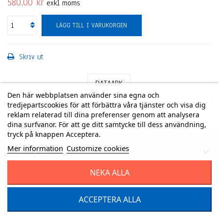
580,00 kr
exkl moms
LÄGG TILL I VARUKORGEN
Skriv ut
DATAARK
Den här webbplatsen använder sina egna och
tredjepartscookies för att förbättra våra tjänster och visa dig
reklam relaterad till dina preferenser genom att analysera
dina surfvanor. För att ge ditt samtycke till dess användning,
tryck på knappen Acceptera.
Mer information
Customize cookies
INFORMATION
KONTAKTA OSS
NEKA ALLA
© 2026 KG Sandström AB - Powered by
Applitron
ACCEPTERA ALLA