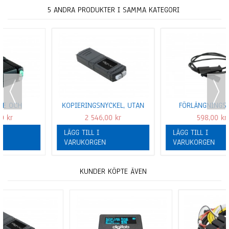
5 ANDRA PRODUKTER I SAMMA KATEGORI
KOPIERINGSNYCKEL, UTAN
FÖRLÄNGNINGSKABEL
USB DOCKA, DIGITALA
DOWNLOADKEY PRO SMART
2 546,00 kr
598,00 kr
FÄRDSKRIVARE
VDO
LÄGG TILL I
LÄGG TILL I
VARUKORGEN
VARUKORGEN
KUNDER KÖPTE ÄVEN