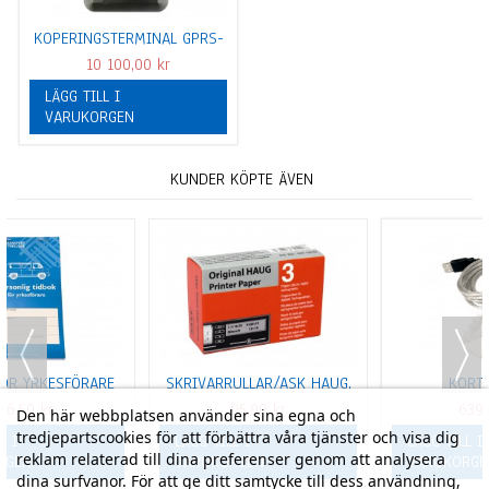
KOPERINGSTERMINAL GPRS-
4G INKL. DIGIVU
10 100,00 kr
LÄGG TILL I
VARUKORGEN
KUNDER KÖPTE ÄVEN
UG,
KORTLÄSARE
KOPIERINGSNYCKEL DIGITAL
FÄRDSKRIVARE
639,00 kr
3 285,00 kr
Den här webbplatsen använder sina egna och
tredjepartscookies för att förbättra våra tjänster och visa dig
LÄGG TILL I
LÄGG TILL I
reklam relaterad till dina preferenser genom att analysera
VARUKORGEN
VARUKORGEN
dina surfvanor. För att ge ditt samtycke till dess användning,